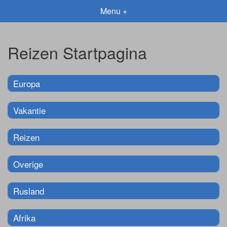
Menu +
Reizen Startpagina
Europa
Vakantie
Reizen
Overige
Rusland
Afrika