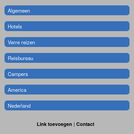
Algemeen
Hotels
Verre reizen
Reisbureau
Campers
America
Nederland
Link toevoegen
Contact